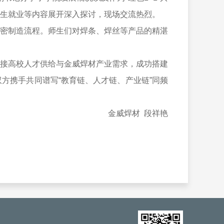
生就业等内容展开深入探讨，现场交流热烈。
密制造流程。师生们对焊条、焊丝等产品的精湛
接高校人才供给与金威焊材产业需求，成功搭建
方携手共同谱写“教育链、人才链、产业链”同频
金威焊材 段祥艳