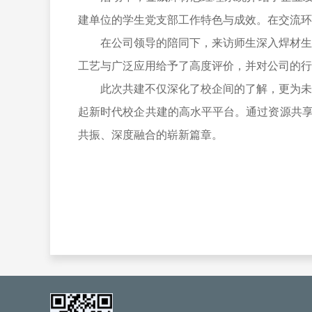
建单位的学生党支部工作特色与成效。在交流环
在公司领导的陪同下，来访师生深入焊材生产
工艺与广泛应用给予了高度评价，并对公司的行
此次共建不仅深化了校企间的了解，更为未来
起新时代校企共建的高水平平台。通过资源共享
共振、深度融合的崭新篇章。